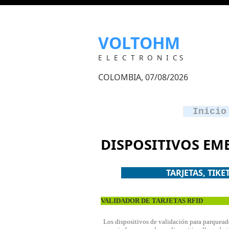
VOLTOHM
E L E C T R O N I C S
COLOMBIA, 07/08/2026
Inicio
DISPOSITIVOS EM
TARJETAS, TI
VALIDADOR DE TARJETAS RFID